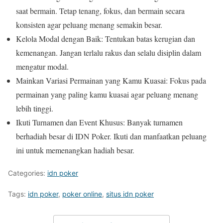
saat bermain. Tetap tenang, fokus, dan bermain secara
konsisten agar peluang menang semakin besar.
Kelola Modal dengan Baik: Tentukan batas kerugian dan
kemenangan. Jangan terlalu rakus dan selalu disiplin dalam
mengatur modal.
Mainkan Variasi Permainan yang Kamu Kuasai: Fokus pada
permainan yang paling kamu kuasai agar peluang menang
lebih tinggi.
Ikuti Turnamen dan Event Khusus: Banyak turnamen
berhadiah besar di IDN Poker. Ikuti dan manfaatkan peluang
ini untuk memenangkan hadiah besar.
Categories:
idn poker
Tags:
idn poker
,
poker online
,
situs idn poker