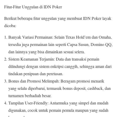
Fitur-Fitur Unggulan di IDN Poker
Berikut beberapa fitur unggulan yang membuat IDN Poker layak
dicoba:
Banyak Variasi Permainan: Selain Texas Hold’em dan Omaha,
tersedia juga permainan lain seperti Capsa Susun, Domino QQ,
dan lainnya yang bisa dimainkan sesuai selera.
Sistem Keamanan Terjamin: Data dan transaksi pemain
dilindungi dengan sistem enkripsi canggih, sehingga aman dari
tindakan penipuan dan peretasan.
Bonus dan Promosi Melimpah: Beragam promosi menarik
yang selalu diperbarui, termasuk bonus deposit, cashback, dan
turnamen berhadiah besar.
Tampilan User-Friendly: Antarmuka yang simpel dan mudah
digunakan, cocok untuk pemain pemula maupun yang sudah