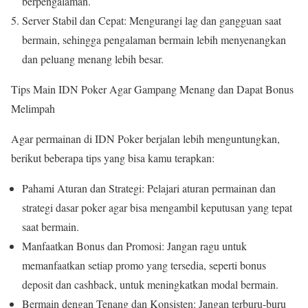
berpengalaman.
Server Stabil dan Cepat: Mengurangi lag dan gangguan saat
bermain, sehingga pengalaman bermain lebih menyenangkan
dan peluang menang lebih besar.
Tips Main IDN Poker Agar Gampang Menang dan Dapat Bonus
Melimpah
Agar permainan di IDN Poker berjalan lebih menguntungkan,
berikut beberapa tips yang bisa kamu terapkan:
Pahami Aturan dan Strategi: Pelajari aturan permainan dan
strategi dasar poker agar bisa mengambil keputusan yang tepat
saat bermain.
Manfaatkan Bonus dan Promosi: Jangan ragu untuk
memanfaatkan setiap promo yang tersedia, seperti bonus
deposit dan cashback, untuk meningkatkan modal bermain.
Bermain dengan Tenang dan Konsisten: Jangan terburu-buru