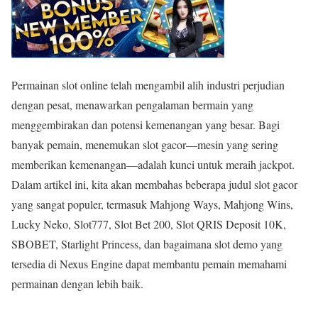
Permainan slot online telah mengambil alih industri perjudian
dengan pesat, menawarkan pengalaman bermain yang
menggembirakan dan potensi kemenangan yang besar. Bagi
banyak pemain, menemukan slot gacor—mesin yang sering
memberikan kemenangan—adalah kunci untuk meraih jackpot.
Dalam artikel ini, kita akan membahas beberapa judul slot gacor
yang sangat populer, termasuk Mahjong Ways, Mahjong Wins,
Lucky Neko, Slot777, Slot Bet 200, Slot QRIS Deposit 10K,
SBOBET, Starlight Princess, dan bagaimana slot demo yang
tersedia di Nexus Engine dapat membantu pemain memahami
permainan dengan lebih baik.