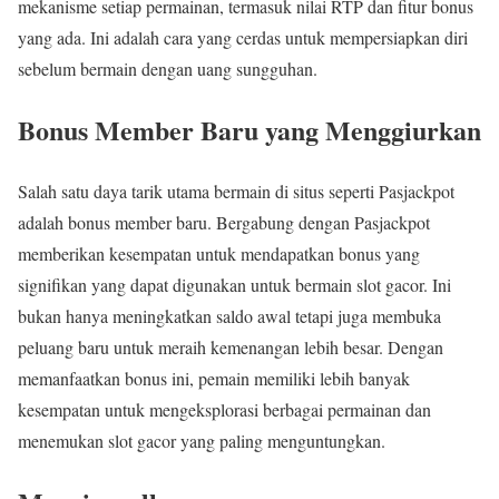
mekanisme setiap permainan, termasuk nilai RTP dan fitur bonus
yang ada. Ini adalah cara yang cerdas untuk mempersiapkan diri
sebelum bermain dengan uang sungguhan.
Bonus Member Baru yang Menggiurkan
Salah satu daya tarik utama bermain di situs seperti Pasjackpot
adalah bonus member baru. Bergabung dengan Pasjackpot
memberikan kesempatan untuk mendapatkan bonus yang
signifikan yang dapat digunakan untuk bermain slot gacor. Ini
bukan hanya meningkatkan saldo awal tetapi juga membuka
peluang baru untuk meraih kemenangan lebih besar. Dengan
memanfaatkan bonus ini, pemain memiliki lebih banyak
kesempatan untuk mengeksplorasi berbagai permainan dan
menemukan slot gacor yang paling menguntungkan.