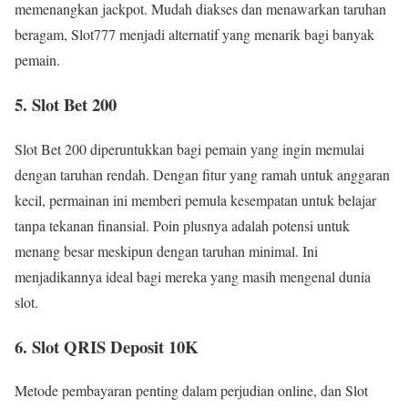
memenangkan jackpot. Mudah diakses dan menawarkan taruhan
beragam, Slot777 menjadi alternatif yang menarik bagi banyak
pemain.
5. Slot Bet 200
Slot Bet 200 diperuntukkan bagi pemain yang ingin memulai
dengan taruhan rendah. Dengan fitur yang ramah untuk anggaran
kecil, permainan ini memberi pemula kesempatan untuk belajar
tanpa tekanan finansial. Poin plusnya adalah potensi untuk
menang besar meskipun dengan taruhan minimal. Ini
menjadikannya ideal bagi mereka yang masih mengenal dunia
slot.
6. Slot QRIS Deposit 10K
Metode pembayaran penting dalam perjudian online, dan Slot