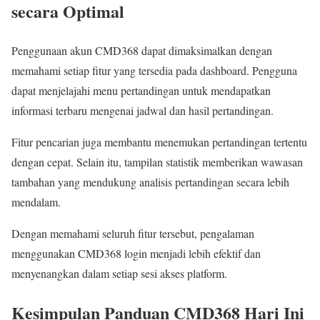
secara Optimal
Penggunaan akun CMD368 dapat dimaksimalkan dengan
memahami setiap fitur yang tersedia pada dashboard. Pengguna
dapat menjelajahi menu pertandingan untuk mendapatkan
informasi terbaru mengenai jadwal dan hasil pertandingan.
Fitur pencarian juga membantu menemukan pertandingan tertentu
dengan cepat. Selain itu, tampilan statistik memberikan wawasan
tambahan yang mendukung analisis pertandingan secara lebih
mendalam.
Dengan memahami seluruh fitur tersebut, pengalaman
menggunakan CMD368 login menjadi lebih efektif dan
menyenangkan dalam setiap sesi akses platform.
Kesimpulan Panduan CMD368 Hari Ini