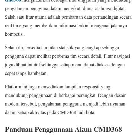
pengalaman pengguna dalam mengikuti dunia olahraga digital.
Salah satu fitur utama adalah pembaruan data pertandingan secara
real time yang memberikan informasi terkini mengenai jalannya
kompetisi.
Selain itu, tersedia tampilan statistik yang lengkap sehingga
pengguna dapat melihat performa tim secara detail. Fitur navigasi
juga dibuat intuitif sehingga setiap menu dapat diakses dengan
cepat tanpa hambatan.
Platform ini juga menyediakan tampilan responsif yang
mendukung penggunaan di berbagai perangkat. Dengan desain
modern tersebut, pengalaman pengguna menjadi lebih nyaman
dalam setiap aktivitas pada CMD368 judi bola.
Panduan Penggunaan Akun CMD368