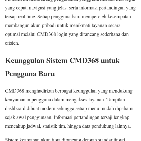
yang cepat, navigasi yang jelas, serta informasi pertandingan yang
tersaji real time. Setiap pengguna baru memperoleh kesempatan
membangun akun pribadi untuk menikmati layanan secara
optimal melalui CMD368 login yang dirancang sederhana dan
efisien.
Keunggulan Sistem CMD368 untuk
Pengguna Baru
CMD368 menghadirkan berbagai keunggulan yang mendukung
kenyamanan pengguna dalam mengakses layanan. Tampilan
dashboard dibuat modern sehingga setiap menu mudah dipahami
sejak awal penggunaan. Informasi pertandingan tersaji lengkap
mencakup jadwal, statistik tim, hingga data pendukung lainnya.
Sistem keamanan akun juga dirancang dengan standar tinggi