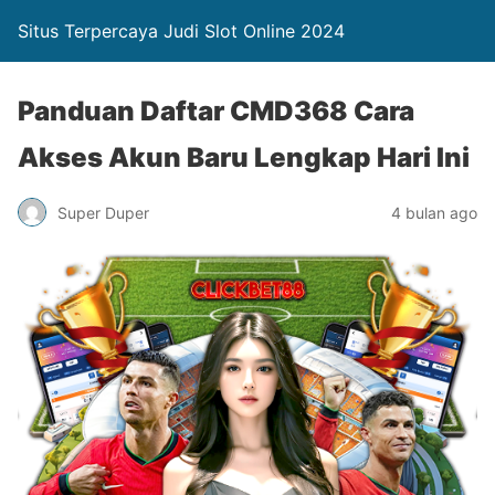
Situs Terpercaya Judi Slot Online 2024
Panduan Daftar CMD368 Cara
Akses Akun Baru Lengkap Hari Ini
Super Duper
4 bulan ago