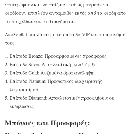
επιστρέφουν και να παίζουν, καθώς μπορούν να
κερδίσουν επιπλέον ανταμοιβές εκτός από τα κέρδη από
τα παιχνίδια και τα στοιχήματα.
Ακολουθεί μια λίστα με τα επίπεδα VIP και τα προνόμιά
τους:
Επίπεδο Bronze: Προσαρμοσμένες προσφορές
Επίπεδο Silver: Αποκλειστική υποστήριξη
Επίπεδο Gold: Αυξημένα όρια ανάληψης
Επίπεδο Platinum: Προσωπικός διαχειριστής
λογαριασμού
Επίπεδο Diamond: Αποκλειστικές προσκλήσεις σε
εκδηλώσεις
Μπόνους και Προσφορές: