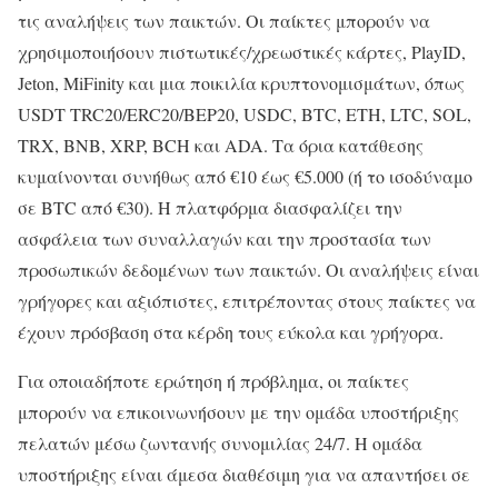
τις αναλήψεις των παικτών. Οι παίκτες μπορούν να
χρησιμοποιήσουν πιστωτικές/χρεωστικές κάρτες, PlayID,
Jeton, MiFinity και μια ποικιλία κρυπτονομισμάτων, όπως
USDT TRC20/ERC20/BEP20, USDC, BTC, ETH, LTC, SOL,
TRX, BNB, XRP, BCH και ADA. Τα όρια κατάθεσης
κυμαίνονται συνήθως από €10 έως €5.000 (ή το ισοδύναμο
σε BTC από €30). Η πλατφόρμα διασφαλίζει την
ασφάλεια των συναλλαγών και την προστασία των
προσωπικών δεδομένων των παικτών. Οι αναλήψεις είναι
γρήγορες και αξιόπιστες, επιτρέποντας στους παίκτες να
έχουν πρόσβαση στα κέρδη τους εύκολα και γρήγορα.
Για οποιαδήποτε ερώτηση ή πρόβλημα, οι παίκτες
μπορούν να επικοινωνήσουν με την ομάδα υποστήριξης
πελατών μέσω ζωντανής συνομιλίας 24/7. Η ομάδα
υποστήριξης είναι άμεσα διαθέσιμη για να απαντήσει σε