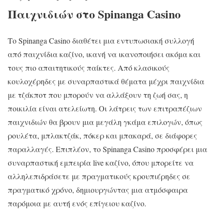
Παιχνιδιών στο Spinanga Casino
Το Spinanga Casino διαθέτει μια εντυπωσιακή συλλογή
από παιχνίδια καζίνο, ικανή να ικανοποιήσει ακόμα και
τους πιο απαιτητικούς παίκτες. Από κλασικούς
κουλοχέρηδες με συναρπαστικά θέματα μέχρι παιχνίδια
με τζάκποτ που μπορούν να αλλάξουν τη ζωή σας, η
ποικιλία είναι ατελείωτη. Οι λάτρεις των επιτραπέζιων
παιχνιδιών θα βρουν μια μεγάλη γκάμα επιλογών, όπως
ρουλέτα, μπλακτζάκ, πόκερ και μπακαρά, σε διάφορες
παραλλαγές. Επιπλέον, το Spinanga Casino προσφέρει μια
συναρπαστική εμπειρία live καζίνο, όπου μπορείτε να
αλληλεπιδράσετε με πραγματικούς κρουπιέρηδες σε
πραγματικό χρόνο, δημιουργώντας μια ατμόσφαιρα
παρόμοια με αυτή ενός επίγειου καζίνο.