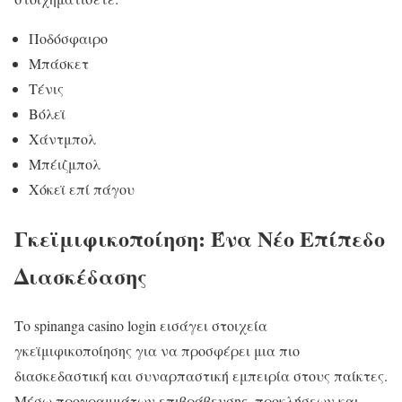
Ποδόσφαιρο
Μπάσκετ
Τένις
Βόλεϊ
Χάντμπολ
Μπέιζμπολ
Χόκεϊ επί πάγου
Γκεϊμιφικοποίηση: Ένα Νέο Επίπεδο
Διασκέδασης
Το spinanga casino login εισάγει στοιχεία
γκεϊμιφικοποίησης για να προσφέρει μια πιο
διασκεδαστική και συναρπαστική εμπειρία στους παίκτες.
Μέσω προγραμμάτων επιβράβευσης, προκλήσεων και