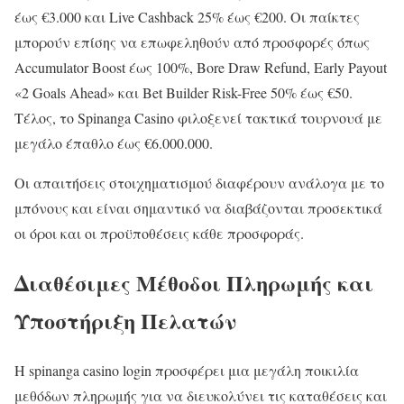
έως €3.000 και Live Cashback 25% έως €200. Οι παίκτες
μπορούν επίσης να επωφεληθούν από προσφορές όπως
Accumulator Boost έως 100%, Bore Draw Refund, Early Payout
«2 Goals Ahead» και Bet Builder Risk-Free 50% έως €50.
Τέλος, το Spinanga Casino φιλοξενεί τακτικά τουρνουά με
μεγάλο έπαθλο έως €6.000.000.
Οι απαιτήσεις στοιχηματισμού διαφέρουν ανάλογα με το
μπόνους και είναι σημαντικό να διαβάζονται προσεκτικά
οι όροι και οι προϋποθέσεις κάθε προσφοράς.
Διαθέσιμες Μέθοδοι Πληρωμής και
Υποστήριξη Πελατών
Η spinanga casino login προσφέρει μια μεγάλη ποικιλία
μεθόδων πληρωμής για να διευκολύνει τις καταθέσεις και