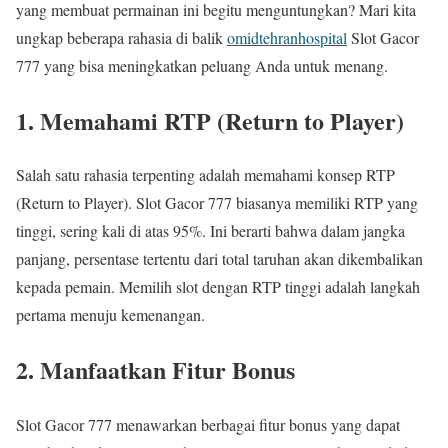
yang membuat permainan ini begitu menguntungkan? Mari kita
ungkap beberapa rahasia di balik
omidtehranhospital
Slot Gacor
777 yang bisa meningkatkan peluang Anda untuk menang.
1. Memahami RTP (Return to Player)
Salah satu rahasia terpenting adalah memahami konsep RTP
(Return to Player). Slot Gacor 777 biasanya memiliki RTP yang
tinggi, sering kali di atas 95%. Ini berarti bahwa dalam jangka
panjang, persentase tertentu dari total taruhan akan dikembalikan
kepada pemain. Memilih slot dengan RTP tinggi adalah langkah
pertama menuju kemenangan.
2. Manfaatkan Fitur Bonus
Slot Gacor 777 menawarkan berbagai fitur bonus yang dapat