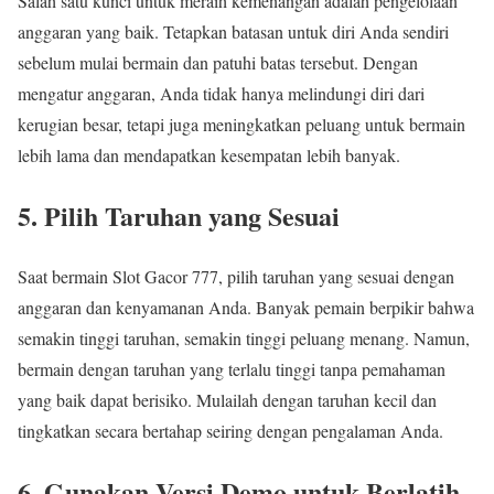
Salah satu kunci untuk meraih kemenangan adalah pengelolaan
anggaran yang baik. Tetapkan batasan untuk diri Anda sendiri
sebelum mulai bermain dan patuhi batas tersebut. Dengan
mengatur anggaran, Anda tidak hanya melindungi diri dari
kerugian besar, tetapi juga meningkatkan peluang untuk bermain
lebih lama dan mendapatkan kesempatan lebih banyak.
5. Pilih Taruhan yang Sesuai
Saat bermain Slot Gacor 777, pilih taruhan yang sesuai dengan
anggaran dan kenyamanan Anda. Banyak pemain berpikir bahwa
semakin tinggi taruhan, semakin tinggi peluang menang. Namun,
bermain dengan taruhan yang terlalu tinggi tanpa pemahaman
yang baik dapat berisiko. Mulailah dengan taruhan kecil dan
tingkatkan secara bertahap seiring dengan pengalaman Anda.
6. Gunakan Versi Demo untuk Berlatih