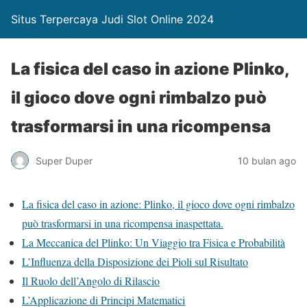
Situs Terpercaya Judi Slot Online 2024
La fisica del caso in azione Plinko,
il gioco dove ogni rimbalzo può
trasformarsi in una ricompensa
Super Duper
10 bulan ago
La fisica del caso in azione: Plinko, il gioco dove ogni rimbalzo
può trasformarsi in una ricompensa inaspettata.
La Meccanica del Plinko: Un Viaggio tra Fisica e Probabilità
L’Influenza della Disposizione dei Pioli sul Risultato
Il Ruolo dell’Angolo di Rilascio
L’Applicazione di Principi Matematici