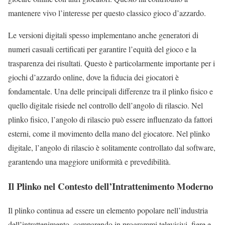
mantenere vivo l’interesse per questo classico gioco d’azzardo.
Le versioni digitali spesso implementano anche generatori di
numeri casuali certificati per garantire l’equità del gioco e la
trasparenza dei risultati. Questo è particolarmente importante per i
giochi d’azzardo online, dove la fiducia dei giocatori è
fondamentale. Una delle principali differenze tra il plinko fisico e
quello digitale risiede nel controllo dell’angolo di rilascio. Nel
plinko fisico, l’angolo di rilascio può essere influenzato da fattori
esterni, come il movimento della mano del giocatore. Nel plinko
digitale, l’angolo di rilascio è solitamente controllato dal software,
garantendo una maggiore uniformità e prevedibilità.
Il Plinko nel Contesto dell’Intrattenimento Moderno
Il plinko continua ad essere un elemento popolare nell’industria
dell’intrattenimento, comparendo in programmi televisivi, fiere e