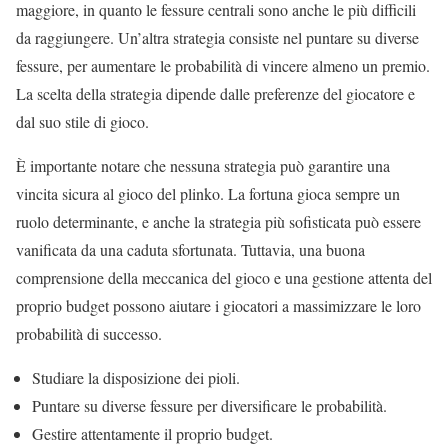
maggiore, in quanto le fessure centrali sono anche le più difficili
da raggiungere. Un’altra strategia consiste nel puntare su diverse
fessure, per aumentare le probabilità di vincere almeno un premio.
La scelta della strategia dipende dalle preferenze del giocatore e
dal suo stile di gioco.
È importante notare che nessuna strategia può garantire una
vincita sicura al gioco del plinko. La fortuna gioca sempre un
ruolo determinante, e anche la strategia più sofisticata può essere
vanificata da una caduta sfortunata. Tuttavia, una buona
comprensione della meccanica del gioco e una gestione attenta del
proprio budget possono aiutare i giocatori a massimizzare le loro
probabilità di successo.
Studiare la disposizione dei pioli.
Puntare su diverse fessure per diversificare le probabilità.
Gestire attentamente il proprio budget.