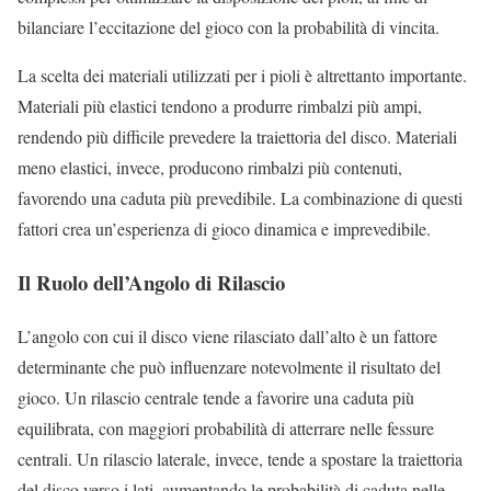
bilanciare l’eccitazione del gioco con la probabilità di vincita.
La scelta dei materiali utilizzati per i pioli è altrettanto importante.
Materiali più elastici tendono a produrre rimbalzi più ampi,
rendendo più difficile prevedere la traiettoria del disco. Materiali
meno elastici, invece, producono rimbalzi più contenuti,
favorendo una caduta più prevedibile. La combinazione di questi
fattori crea un’esperienza di gioco dinamica e imprevedibile.
Il Ruolo dell’Angolo di Rilascio
L’angolo con cui il disco viene rilasciato dall’alto è un fattore
determinante che può influenzare notevolmente il risultato del
gioco. Un rilascio centrale tende a favorire una caduta più
equilibrata, con maggiori probabilità di atterrare nelle fessure
centrali. Un rilascio laterale, invece, tende a spostare la traiettoria
del disco verso i lati, aumentando le probabilità di caduta nelle