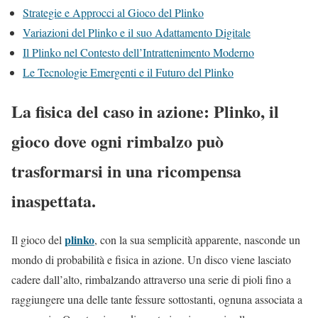
Strategie e Approcci al Gioco del Plinko
Variazioni del Plinko e il suo Adattamento Digitale
Il Plinko nel Contesto dell’Intrattenimento Moderno
Le Tecnologie Emergenti e il Futuro del Plinko
La fisica del caso in azione: Plinko, il
gioco dove ogni rimbalzo può
trasformarsi in una ricompensa
inaspettata.
plinko
Il gioco del
, con la sua semplicità apparente, nasconde un
mondo di probabilità e fisica in azione. Un disco viene lasciato
cadere dall’alto, rimbalzando attraverso una serie di pioli fino a
raggiungere una delle tante fessure sottostanti, ognuna associata a