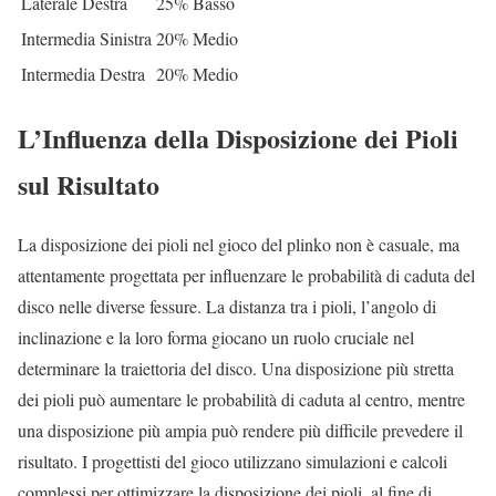
Laterale Destra
25%
Basso
Intermedia Sinistra
20%
Medio
Intermedia Destra
20%
Medio
L’Influenza della Disposizione dei Pioli
sul Risultato
La disposizione dei pioli nel gioco del plinko non è casuale, ma
attentamente progettata per influenzare le probabilità di caduta del
disco nelle diverse fessure. La distanza tra i pioli, l’angolo di
inclinazione e la loro forma giocano un ruolo cruciale nel
determinare la traiettoria del disco. Una disposizione più stretta
dei pioli può aumentare le probabilità di caduta al centro, mentre
una disposizione più ampia può rendere più difficile prevedere il
risultato. I progettisti del gioco utilizzano simulazioni e calcoli
complessi per ottimizzare la disposizione dei pioli, al fine di