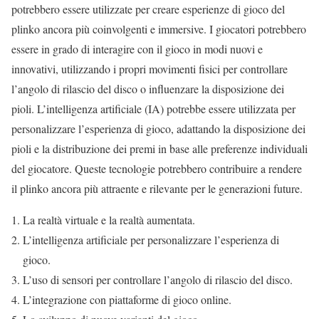
potrebbero essere utilizzate per creare esperienze di gioco del
plinko ancora più coinvolgenti e immersive. I giocatori potrebbero
essere in grado di interagire con il gioco in modi nuovi e
innovativi, utilizzando i propri movimenti fisici per controllare
l’angolo di rilascio del disco o influenzare la disposizione dei
pioli. L’intelligenza artificiale (IA) potrebbe essere utilizzata per
personalizzare l’esperienza di gioco, adattando la disposizione dei
pioli e la distribuzione dei premi in base alle preferenze individuali
del giocatore. Queste tecnologie potrebbero contribuire a rendere
il plinko ancora più attraente e rilevante per le generazioni future.
La realtà virtuale e la realtà aumentata.
L’intelligenza artificiale per personalizzare l’esperienza di
gioco.
L’uso di sensori per controllare l’angolo di rilascio del disco.
L’integrazione con piattaforme di gioco online.