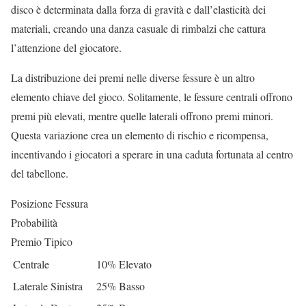
disco è determinata dalla forza di gravità e dall’elasticità dei
materiali, creando una danza casuale di rimbalzi che cattura
l’attenzione del giocatore.
La distribuzione dei premi nelle diverse fessure è un altro
elemento chiave del gioco. Solitamente, le fessure centrali offrono
premi più elevati, mentre quelle laterali offrono premi minori.
Questa variazione crea un elemento di rischio e ricompensa,
incentivando i giocatori a sperare in una caduta fortunata al centro
del tabellone.
Posizione Fessura
Probabilità
Premio Tipico
Centrale
10%
Elevato
Laterale Sinistra
25%
Basso