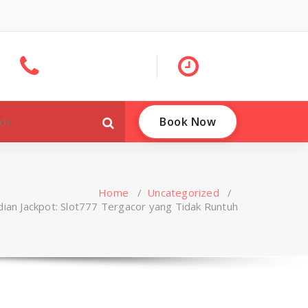
Book Now
Home
/
Uncategorized
/
ian Jackpot: Slot777 Tergacor yang Tidak Runtuh