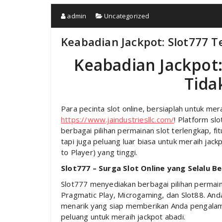
admin
Uncategorized
Keabadian Jackpot: Slot777 
Keabadian Jackpot:
Tida
Para pecinta slot online, bersiaplah untuk me
https://www.jaindustriesllc.com/
! Platform sl
berbagai pilihan permainan slot terlengkap, fit
tapi juga peluang luar biasa untuk meraih jac
to Player) yang tinggi.
Slot777 – Surga Slot Online yang Selalu B
Slot777 menyediakan berbagai pilihan permain
Pragmatic Play, Microgaming, dan Slot88. And
menarik yang siap memberikan Anda pengalam
peluang untuk meraih jackpot abadi.