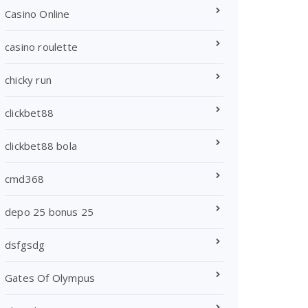
Casino Online
casino roulette
chicky run
clickbet88
clickbet88 bola
cmd368
depo 25 bonus 25
dsfgsdg
Gates Of Olympus