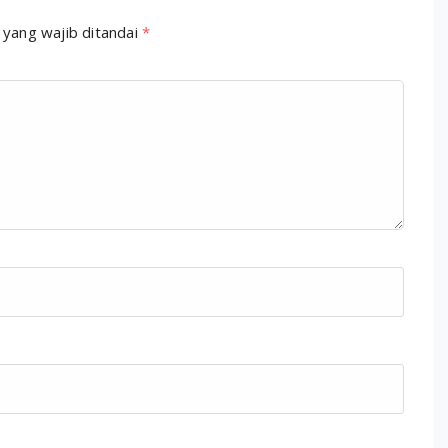
 yang wajib ditandai
*