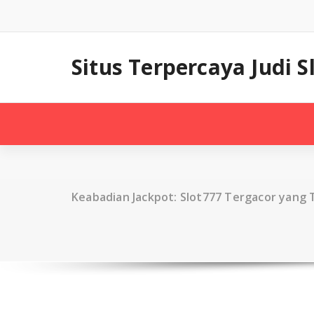
Skip
to
content
Situs Terpercaya Judi S
Keabadian Jackpot: Slot777 Tergacor yang 