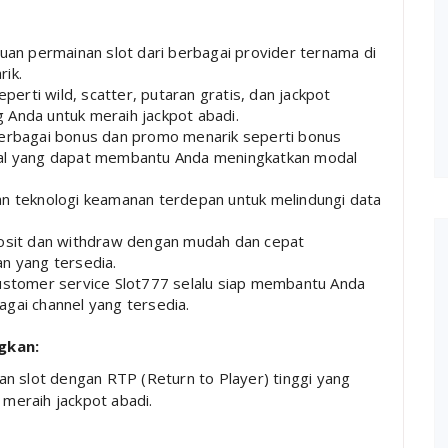
an permainan slot dari berbagai provider ternama di
rik.
eperti wild, scatter, putaran gratis, dan jackpot
 Anda untuk meraih jackpot abadi.
rbagai bonus dan promo menarik seperti bonus
ral yang dapat membantu Anda meningkatkan modal
 teknologi keamanan terdepan untuk melindungi data
sit dan withdraw dengan mudah dan cepat
 yang tersedia.
stomer service Slot777 selalu siap membantu Anda
agai channel yang tersedia.
gkan:
n slot dengan RTP (Return to Player) tinggi yang
meraih jackpot abadi.