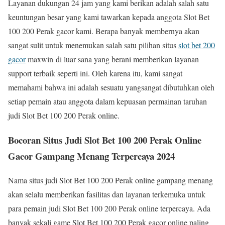
Layanan dukungan 24 jam yang kami berikan adalah salah satu
keuntungan besar yang kami tawarkan kepada anggota Slot Bet
100 200 Perak gacor kami. Berapa banyak membernya akan
sangat sulit untuk menemukan salah satu pilihan situs
slot bet 200
gacor
maxwin di luar sana yang berani memberikan layanan
support terbaik seperti ini. Oleh karena itu, kami sangat
memahami bahwa ini adalah sesuatu yangsangat dibutuhkan oleh
setiap pemain atau anggota dalam kepuasan permainan taruhan
judi Slot Bet 100 200 Perak online.
Bocoran Situs Judi Slot Bet 100 200 Perak Online
Gacor Gampang Menang Terpercaya 2024
Nama situs judi Slot Bet 100 200 Perak online gampang menang
akan selalu memberikan fasilitas dan layanan terkemuka untuk
para pemain judi Slot Bet 100 200 Perak online terpercaya. Ada
banyak sekali game Slot Bet 100 200 Perak gacor online paling