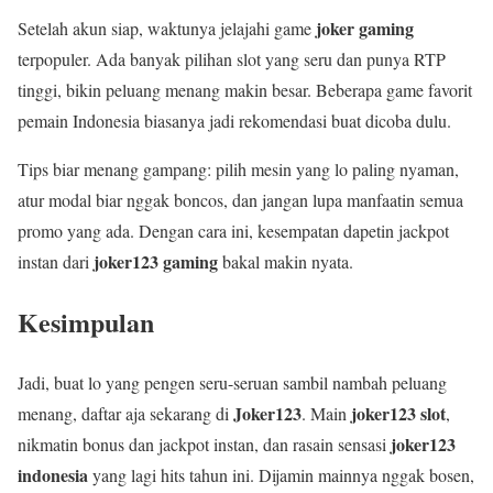
joker gaming
Setelah akun siap, waktunya jelajahi game
terpopuler. Ada banyak pilihan slot yang seru dan punya RTP
tinggi, bikin peluang menang makin besar. Beberapa game favorit
pemain Indonesia biasanya jadi rekomendasi buat dicoba dulu.
Tips biar menang gampang: pilih mesin yang lo paling nyaman,
atur modal biar nggak boncos, dan jangan lupa manfaatin semua
promo yang ada. Dengan cara ini, kesempatan dapetin jackpot
joker123 gaming
instan dari
bakal makin nyata.
Kesimpulan
Jadi, buat lo yang pengen seru-seruan sambil nambah peluang
Joker123
joker123 slot
menang, daftar aja sekarang di
. Main
,
joker123
nikmatin bonus dan jackpot instan, dan rasain sensasi
indonesia
yang lagi hits tahun ini. Dijamin mainnya nggak bosen,