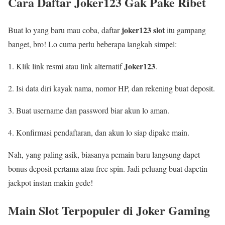
Cara Daftar Joker123 Gak Pake Ribet
joker123 slot
Buat lo yang baru mau coba, daftar
itu gampang
banget, bro! Lo cuma perlu beberapa langkah simpel:
Joker123
Klik link resmi atau link alternatif
.
Isi data diri kayak nama, nomor HP, dan rekening buat deposit.
Buat username dan password biar akun lo aman.
Konfirmasi pendaftaran, dan akun lo siap dipake main.
Nah, yang paling asik, biasanya pemain baru langsung dapet
bonus deposit pertama atau free spin. Jadi peluang buat dapetin
jackpot instan makin gede!
Main Slot Terpopuler di Joker Gaming