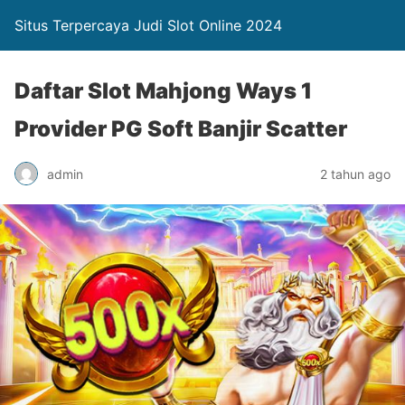
Situs Terpercaya Judi Slot Online 2024
Daftar Slot Mahjong Ways 1
Provider PG Soft Banjir Scatter
admin
2 tahun ago