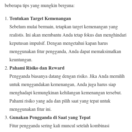
beberapa tips yang mungkin berguna:
Tentukan Target Kemenangan
Sebelum mulai bermain, tetapkan target kemenangan yang
realistis. Ini akan membantu Anda tetap fokus dan menghindari
keputusan impulsif. Dengan mengetahui kapan harus
menggunakan fitur pengganda, Anda dapat memaksimalkan
keuntungan.
Pahami Risiko dan Reward
Pengganda biasanya datang dengan risiko. Jika Anda memilih
untuk menggandakan kemenangan, Anda juga harus siap
menghadapi kemungkinan kehilangan kemenangan tersebut.
Pahami risiko yang ada dan pilih saat yang tepat untuk
menggunakan fitur ini.
Gunakan Pengganda di Saat yang Tepat
Fitur pengganda sering kali muncul setelah kombinasi