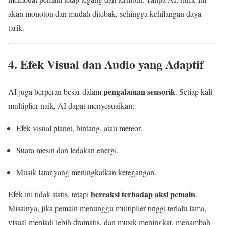
akan monoton dan mudah ditebak, sehingga kehilangan daya
tarik.
4. Efek Visual dan Audio yang Adaptif
pengalaman sensorik
AI juga berperan besar dalam
. Setiap kali
multiplier naik, AI dapat menyesuaikan:
Efek visual planet, bintang, atau meteor.
Suara mesin dan ledakan energi.
Musik latar yang meningkatkan ketegangan.
bereaksi terhadap aksi pemain
Efek ini tidak statis, tetapi
.
Misalnya, jika pemain menunggu multiplier tinggi terlalu lama,
visual menjadi lebih dramatis, dan musik meningkat, menambah