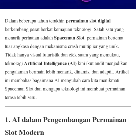
permainan slot digital
Dalam beberapa tahun terakhir,
berkembang pesat berkat kemajuan teknologi. Salah satu yang
Spaceman Slot
menarik perhatian adalah
, permainan bertema
luar angkasa dengan mekanisme crash multiplier yang unik.
Tidak hanya visual futuristik dan efek suara yang memukau,
Artificial Intelligence (AI)
teknologi
kini ikut andil menjadikan
pengalaman bermain lebih menarik, dinamis, dan adaptif. Artikel
ini membahas bagaimana AI mengubah cara kita menikmati
Spaceman Slot dan mengapa teknologi ini membuat permainan
terasa lebih seru.
1. AI dalam Pengembangan Permainan
Slot Modern