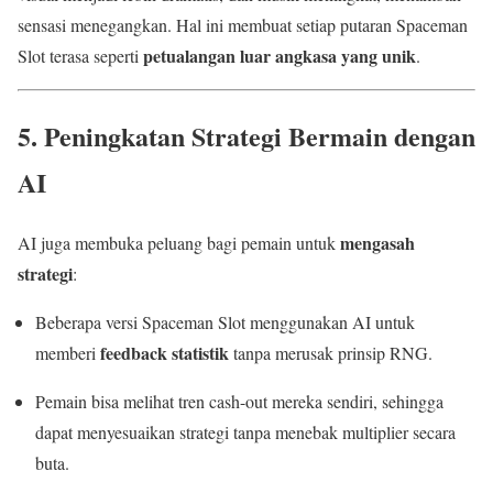
sensasi menegangkan. Hal ini membuat setiap putaran Spaceman
petualangan luar angkasa yang unik
Slot terasa seperti
.
5. Peningkatan Strategi Bermain dengan
AI
mengasah
AI juga membuka peluang bagi pemain untuk
strategi
:
Beberapa versi Spaceman Slot menggunakan AI untuk
feedback statistik
memberi
tanpa merusak prinsip RNG.
Pemain bisa melihat tren cash-out mereka sendiri, sehingga
dapat menyesuaikan strategi tanpa menebak multiplier secara
buta.