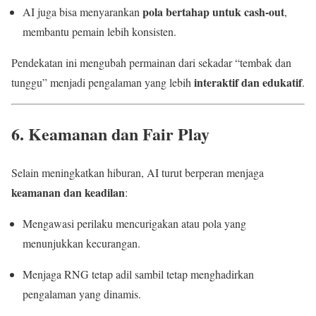
pola bertahap untuk cash-out
AI juga bisa menyarankan
,
membantu pemain lebih konsisten.
Pendekatan ini mengubah permainan dari sekadar “tembak dan
interaktif dan edukatif
tunggu” menjadi pengalaman yang lebih
.
6. Keamanan dan Fair Play
Selain meningkatkan hiburan, AI turut berperan menjaga
keamanan dan keadilan
:
Mengawasi perilaku mencurigakan atau pola yang
menunjukkan kecurangan.
Menjaga RNG tetap adil sambil tetap menghadirkan
pengalaman yang dinamis.