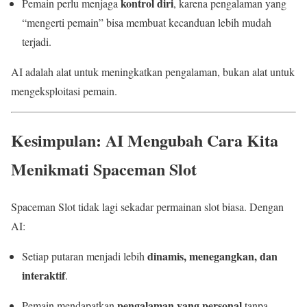
kontrol diri
Pemain perlu menjaga
, karena pengalaman yang
“mengerti pemain” bisa membuat kecanduan lebih mudah
terjadi.
AI adalah alat untuk meningkatkan pengalaman, bukan alat untuk
mengeksploitasi pemain.
Kesimpulan: AI Mengubah Cara Kita
Menikmati Spaceman Slot
Spaceman Slot tidak lagi sekadar permainan slot biasa. Dengan
AI:
dinamis, menegangkan, dan
Setiap putaran menjadi lebih
interaktif
.
pengalaman yang personal
Pemain mendapatkan
tanpa