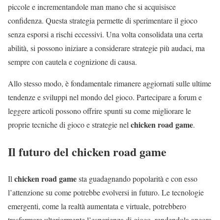
piccole e incrementandole man mano che si acquisisce
confidenza. Questa strategia permette di sperimentare il gioco
senza esporsi a rischi eccessivi. Una volta consolidata una certa
abilità, si possono iniziare a considerare strategie più audaci, ma
sempre con cautela e cognizione di causa.
Allo stesso modo, è fondamentale rimanere aggiornati sulle ultime
tendenze e sviluppi nel mondo del gioco. Partecipare a forum e
leggere articoli possono offrire spunti su come migliorare le
chicken road game
proprie tecniche di gioco e strategie nel
.
Il futuro del chicken road game
chicken road game
Il
sta guadagnando popolarità e con esso
l’attenzione su come potrebbe evolversi in futuro. Le tecnologie
emergenti, come la realtà aumentata e virtuale, potrebbero
trasformare ulteriormente l’esperienza di gioco, rendendola ancora