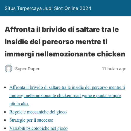
Situs Terpercaya Judi Slot Online 2024
Affronta il brivido di saltare tra le
insidie del percorso mentre ti
immergi nellemozionante chicken
Super Duper
11 bulan ago
Affronta il brivido di saltare tra le insidie del percorso mentre ti
immergi nellemozionante chicken road game e punta sempre
più in alto.
Regole e meccaniche del gioco
Strategie per il successo
Variabili psicologiche nel gioco