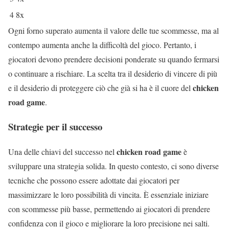
4
8x
Ogni forno superato aumenta il valore delle tue scommesse, ma al
contempo aumenta anche la difficoltà del gioco. Pertanto, i
giocatori devono prendere decisioni ponderate su quando fermarsi
o continuare a rischiare. La scelta tra il desiderio di vincere di più
chicken
e il desiderio di proteggere ciò che già si ha è il cuore del
road game
.
Strategie per il successo
chicken road game
Una delle chiavi del successo nel
è
sviluppare una strategia solida. In questo contesto, ci sono diverse
tecniche che possono essere adottate dai giocatori per
massimizzare le loro possibilità di vincita. È essenziale iniziare
con scommesse più basse, permettendo ai giocatori di prendere
confidenza con il gioco e migliorare la loro precisione nei salti.