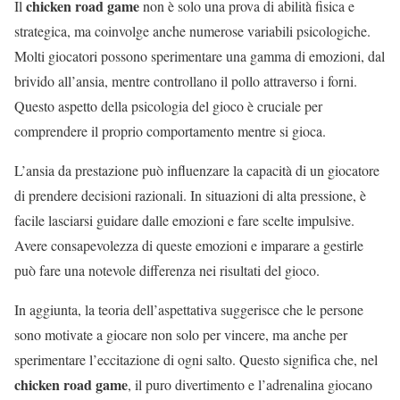
chicken road game
Il
non è solo una prova di abilità fisica e
strategica, ma coinvolge anche numerose variabili psicologiche.
Molti giocatori possono sperimentare una gamma di emozioni, dal
brivido all’ansia, mentre controllano il pollo attraverso i forni.
Questo aspetto della psicologia del gioco è cruciale per
comprendere il proprio comportamento mentre si gioca.
L’ansia da prestazione può influenzare la capacità di un giocatore
di prendere decisioni razionali. In situazioni di alta pressione, è
facile lasciarsi guidare dalle emozioni e fare scelte impulsive.
Avere consapevolezza di queste emozioni e imparare a gestirle
può fare una notevole differenza nei risultati del gioco.
In aggiunta, la teoria dell’aspettativa suggerisce che le persone
sono motivate a giocare non solo per vincere, ma anche per
sperimentare l’eccitazione di ogni salto. Questo significa che, nel
chicken road game
, il puro divertimento e l’adrenalina giocano