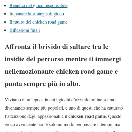
Benefici del gioco responsabile
Impanare la strategia di gioco
Il futuro del chicken road game
Riflessioni finali
Affronta il brivido di saltare tra le
insidie del percorso mentre ti immergi
nellemozionante chicken road game e
punta sempre più in alto.
Viviamo in un’epoca in cui i giochi d’azzardo online stanno
diventando sempre più popolari, e uno di questi che ha catturato
chicken road game
l’attenzione degli appassionati è il
. Questo
gioco avvincente non è solo un modo per passare il tempo, ma