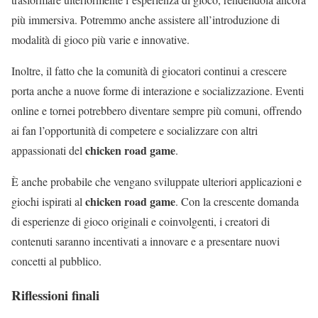
più immersiva. Potremmo anche assistere all’introduzione di
modalità di gioco più varie e innovative.
Inoltre, il fatto che la comunità di giocatori continui a crescere
porta anche a nuove forme di interazione e socializzazione. Eventi
online e tornei potrebbero diventare sempre più comuni, offrendo
ai fan l’opportunità di competere e socializzare con altri
chicken road game
appassionati del
.
È anche probabile che vengano sviluppate ulteriori applicazioni e
chicken road game
giochi ispirati al
. Con la crescente domanda
di esperienze di gioco originali e coinvolgenti, i creatori di
contenuti saranno incentivati a innovare e a presentare nuovi
concetti al pubblico.
Riflessioni finali