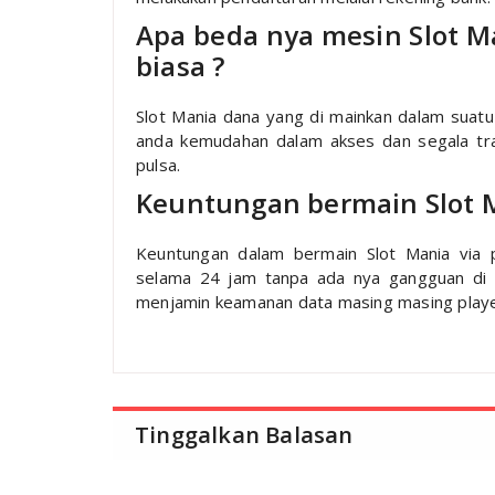
Apa beda nya mesin Slot M
biasa ?
Slot Mania dana yang di mainkan dalam suat
anda kemudahan dalam akses dan segala tran
pulsa.
Keuntungan bermain Slot M
Keuntungan dalam bermain Slot Mania via 
selama 24 jam tanpa ada nya gangguan di m
menjamin keamanan data masing masing play
Tinggalkan Balasan