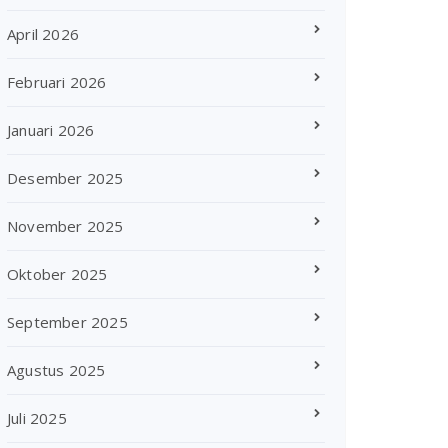
April 2026
Februari 2026
Januari 2026
Desember 2025
November 2025
Oktober 2025
September 2025
Agustus 2025
Juli 2025