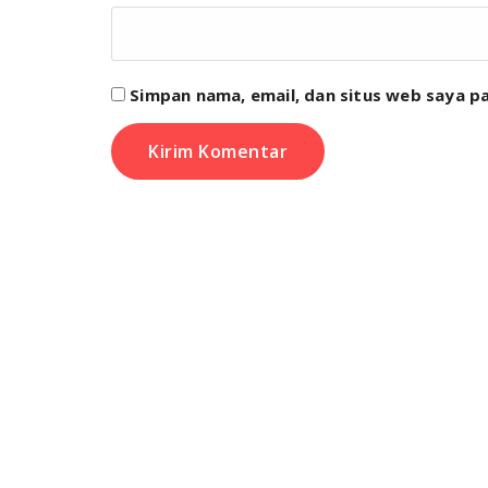
Simpan nama, email, dan situs web saya p