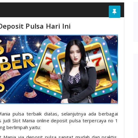
Deposit Pulsa Hari Ini
ania pulsa terbaik diatas, selanjutnya ada berbagai
 judi Slot Mania online deposit pulsa terpercaya no 1
g berlimpah yaitu:
 Mania via deposit pulsa sangat mudah dan praktis,