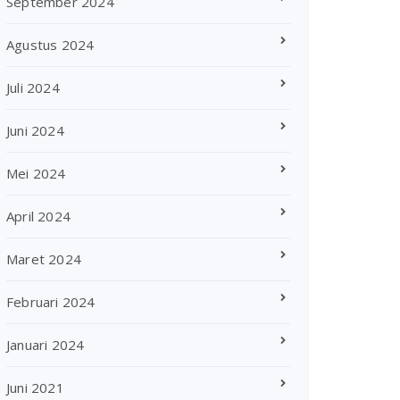
September 2024
Agustus 2024
Juli 2024
Juni 2024
Mei 2024
April 2024
Maret 2024
Februari 2024
Januari 2024
Juni 2021