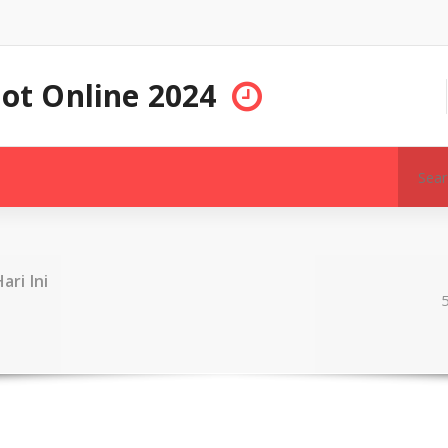
lot Online 2024
Search
for:
ari Ini
5