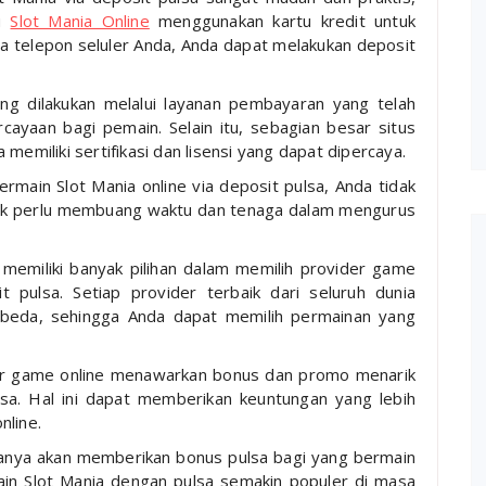
au
Slot Mania Online
menggunakan kartu kredit untuk
a telepon seluler Anda, Anda dapat melakukan deposit
ng dilakukan melalui layanan pembayaran yang telah
yaan bagi pemain. Selain itu, sebagian besar situs
memiliki sertifikasi dan lisensi yang dapat dipercaya.
main Slot Mania online via deposit pulsa, Anda tidak
dak perlu membuang waktu dan tenaga dalam mengurus
 memiliki banyak pilihan dalam memilih provider game
t pulsa. Setiap provider terbaik dari seluruh dunia
beda, sehingga Anda dapat memilih permainan yang
er game online menawarkan bonus dan promo menarik
sa. Hal ini dapat memberikan keuntungan yang lebih
nline.
atanya akan memberikan bonus pulsa bagi yang bermain
main Slot Mania dengan pulsa semakin populer di masa