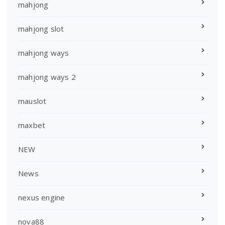
mahjong
mahjong slot
mahjong ways
mahjong ways 2
mauslot
maxbet
NEW
News
nexus engine
nova88