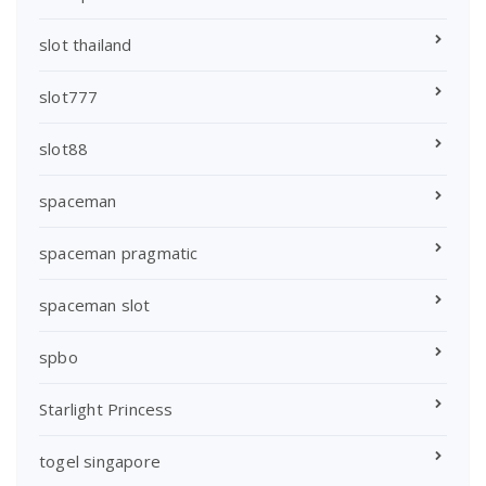
slot thailand
slot777
slot88
spaceman
spaceman pragmatic
spaceman slot
spbo
Starlight Princess
togel singapore