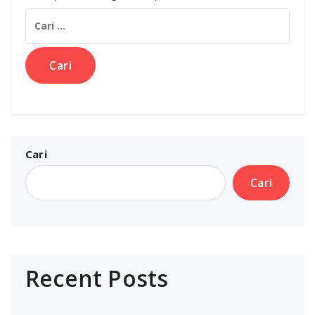
Cari
untuk:
Cari
Cari
Recent Posts