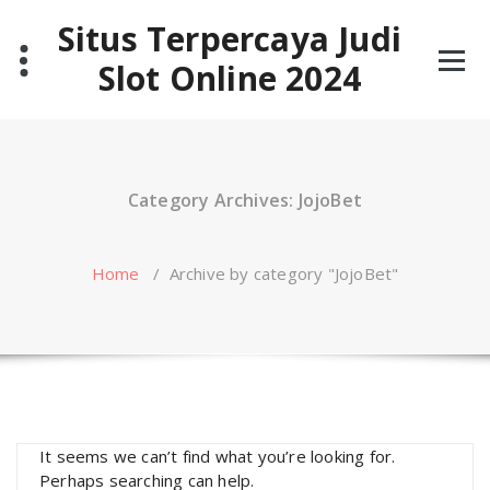
Skip
Situs Terpercaya Judi
to
content
Slot Online 2024
Category Archives: JojoBet
Home
/
Archive by category "JojoBet"
It seems we can’t find what you’re looking for.
Perhaps searching can help.