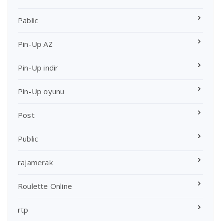
Pablic
Pin-Up AZ
Pin-Up indir
Pin-Up oyunu
Post
Public
rajamerak
Roulette Online
rtp