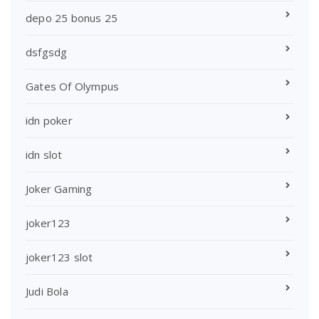
depo 25 bonus 25
dsfgsdg
Gates Of Olympus
idn poker
idn slot
Joker Gaming
joker123
joker123 slot
Judi Bola