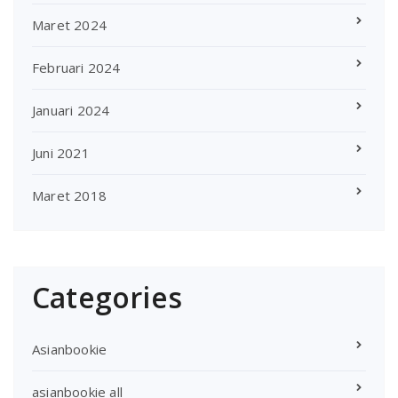
Maret 2024
Februari 2024
Januari 2024
Juni 2021
Maret 2018
Categories
Asianbookie
asianbookie all