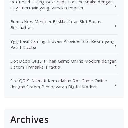
Bet Receh Paling Gokil pada Fortune Snake dengan
Gaya Bermain yang Semakin Populer
Bonus New Member Eksklusif dan Slot Bonus
Berkualitas
Yggdrasil Gaming, Inovasi Provider Slot Resmi yang
Patut Dicoba
Slot Depo QRIS: Pilihan Game Online Modern dengan
Sistem Transaksi Praktis
Slot QRIS: Nikmati Kemudahan Slot Game Online
dengan Sistem Pembayaran Digital Modern
Archives