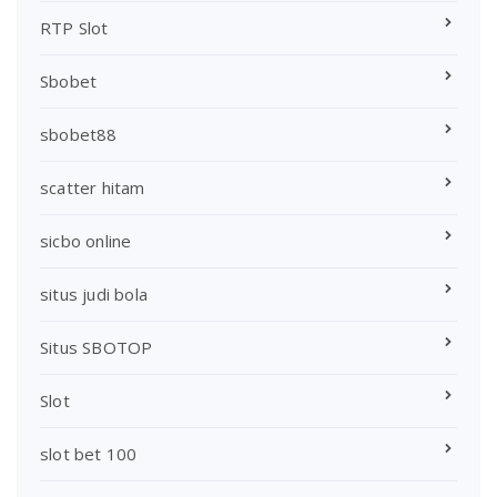
RTP Slot
Sbobet
sbobet88
scatter hitam
sicbo online
situs judi bola
Situs SBOTOP
Slot
slot bet 100