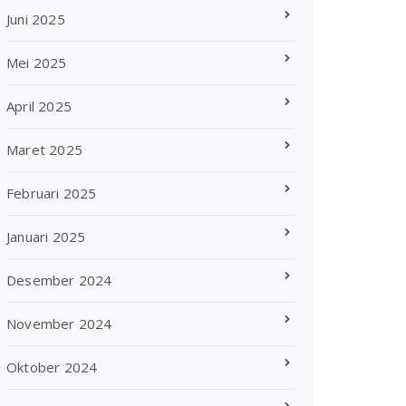
Juni 2025
Mei 2025
April 2025
Maret 2025
Februari 2025
Januari 2025
Desember 2024
November 2024
Oktober 2024