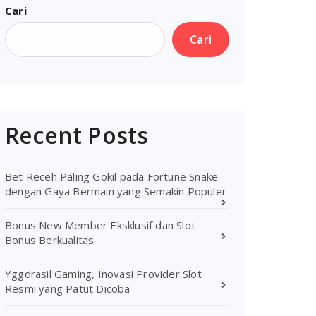
Cari
Cari
Recent Posts
Bet Receh Paling Gokil pada Fortune Snake
dengan Gaya Bermain yang Semakin Populer
Bonus New Member Eksklusif dan Slot
Bonus Berkualitas
Yggdrasil Gaming, Inovasi Provider Slot
Resmi yang Patut Dicoba