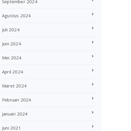
September 2024
Agustus 2024
Juli 2024
Juni 2024
Mei 2024
April 2024
Maret 2024
Februari 2024
Januari 2024
Juni 2021