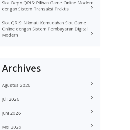
Slot Depo QRIS: Pilihan Game Online Modern
dengan Sistem Transaksi Praktis
Slot QRIS: Nikmati Kemudahan Slot Game
Online dengan Sistem Pembayaran Digital
Modern
Archives
Agustus 2026
Juli 2026
Juni 2026
Mei 2026